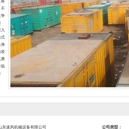
工将
，不
竞争
迈
深入
模式
自身
渐发
流勇
莅临
洽
山东速风机械设备有限公司
公司类型：