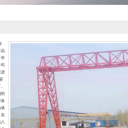
有
产品
科学
公司
跟进
获
可。
期的
迎各
治谈
，良
面八