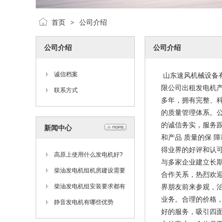
首页
公司介绍
>
公司介绍
公司介绍
诚信档案
山东速风机械设备
限公司出租发电机
联系方式
多年，拥有完整、
的质量管理体系。
的诚信务实，服务
新闻中心
和产品 质量的保 障
得业界的好评和认
高原上使用什么发电机好?
与多家企业建立长
柴油发电机组机房建设需要
合作关系，热烈欢
注意哪些?
柴油发电机组安装要求都有
界朋友前来参观，
业务。合理的价格
哪些?
静音发电机有哪些优势
好的服务，吸引四